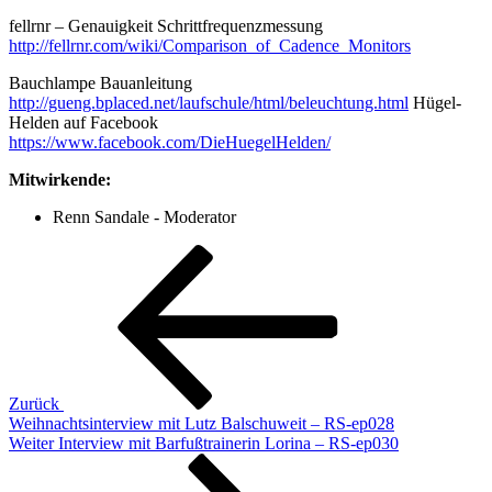
fellrnr – Genauigkeit Schrittfrequenzmessung
http://fellrnr.com/wiki/Comparison_of_Cadence_Monitors
Bauchlampe Bauanleitung
http://gueng.bplaced.net/laufschule/html/beleuchtung.html
Hügel-
Helden auf Facebook
https://www.facebook.com/DieHuegelHelden/
Mitwirkende:
Renn Sandale - Moderator
Beitragsnavigation
Vorheriger
Beitrag
Zurück
Weihnachtsinterview mit Lutz Balschuweit – RS-ep028
Nächster
Weiter
Interview mit Barfußtrainerin Lorina – RS-ep030
Beitrag