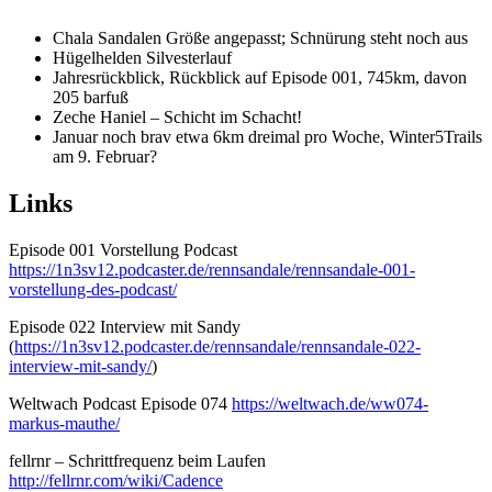
Chala Sandalen Größe angepasst; Schnürung steht noch aus
Hügelhelden Silvesterlauf
Jahresrückblick, Rückblick auf Episode 001, 745km, davon
205 barfuß
Zeche Haniel – Schicht im Schacht!
Januar noch brav etwa 6km dreimal pro Woche, Winter5Trails
am 9. Februar?
Links
Episode 001 Vorstellung Podcast
https://1n3sv12.podcaster.de/rennsandale/rennsandale-001-
vorstellung-des-podcast/
Episode 022 Interview mit Sandy
(
https://1n3sv12.podcaster.de/rennsandale/rennsandale-022-
interview-mit-sandy/
)
Weltwach Podcast Episode 074
https://weltwach.de/ww074-
markus-mauthe/
fellrnr – Schrittfrequenz beim Laufen
http://fellrnr.com/wiki/Cadence