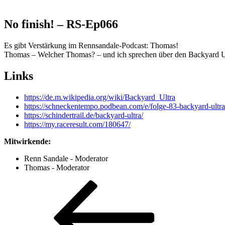
No finish! – RS-Ep066
Es gibt Verstärkung im Rennsandale-Podcast: Thomas!
Thomas – Welcher Thomas? – und ich sprechen über den Backyard Ultra
Links
https://de.m.wikipedia.org/wiki/Backyard_Ultra
https://schneckentempo.podbean.com/e/folge-83-backyard-ultra
https://schindertrail.de/backyard-ultra/
https://my.raceresult.com/180647/
Mitwirkende:
Renn Sandale - Moderator
Thomas - Moderator
Beitragsnavigation
Vorheriger
Beitrag