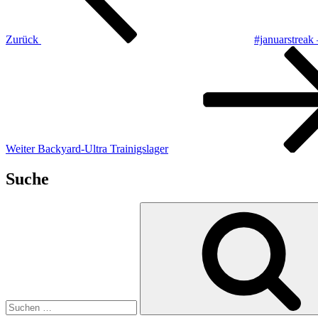
Zurück
#januarstrea
Nächster
Beitrag
Weiter
Backyard-Ultra Trainigslager
Suche
Suchen
nach: