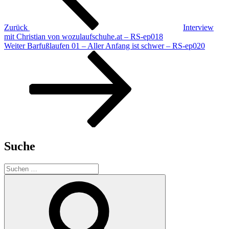
Zurück
Interview
mit Christian von wozulaufschuhe.at – RS-ep018
Nächster
Weiter
Barfußlaufen 01 – Aller Anfang ist schwer – RS-ep020
Beitrag
Suche
Suchen
nach:
Suchen